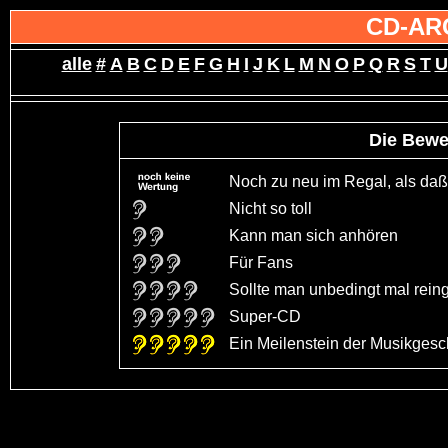
CD-AR
alle
#
A
B
C
D
E
F
G
H
I
J
K
L
M
N
O
P
Q
R
S
T
U
Die Bewe
Noch zu neu im Regal, als daß 
Nicht so toll
Kann man sich anhören
Für Fans
Sollte man unbedingt mal rein
Super-CD
Ein Meilenstein der Musikgeschi