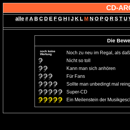
CD-AR
alle
#
A
B
C
D
E
F
G
H
I
J
K
L
M
N
O
P
Q
R
S
T
U
Die Bewe
Noch zu neu im Regal, als daß 
Nicht so toll
Kann man sich anhören
Für Fans
Sollte man unbedingt mal rein
Super-CD
Ein Meilenstein der Musikgeschi