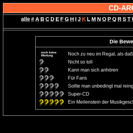
CD-AR
alle
#
A
B
C
D
E
F
G
H
I
J
K
L
M
N
O
P
Q
R
S
T
Die Bewe
Noch zu neu im Regal, als daß 
Nicht so toll
Kann man sich anhören
Für Fans
Sollte man unbedingt mal rein
Super-CD
Ein Meilenstein der Musikgeschi