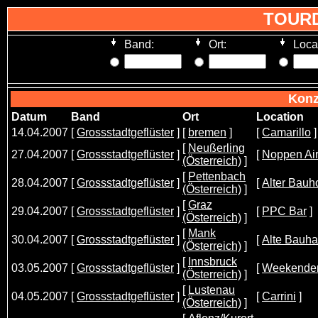
TOUR
Band:
Ort:
Loca
Konz
Datum
Band
Ort
Location
14.04.2007
[
Grossstadtgeflüster
]
[
bremen
]
[
Camarillo
]
[
Neußerling
27.04.2007
[
Grossstadtgeflüster
]
[
Noppen Ai
(Österreich)
]
[
Pettenbach
28.04.2007
[
Grossstadtgeflüster
]
[
Alter Bauh
(Österreich)
]
[
Graz
29.04.2007
[
Grossstadtgeflüster
]
[
PPC Bar
]
(Österreich)
]
[
Mank
30.04.2007
[
Grossstadtgeflüster
]
[
Alte Bauha
(Österreich)
]
[
Innsbruck
03.05.2007
[
Grossstadtgeflüster
]
[
Weekende
(Österreich)
]
[
Lustenau
04.05.2007
[
Grossstadtgeflüster
]
[
Carrini
]
(Österreich)
]