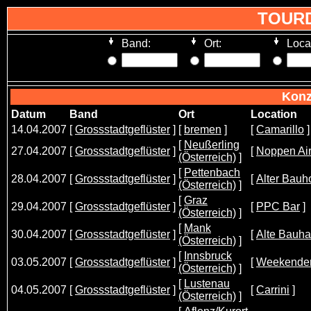
TOUR
Band:
Ort:
Loca
Konz
Datum
Band
Ort
Location
14.04.2007
[
Grossstadtgeflüster
]
[
bremen
]
[
Camarillo
]
[
Neußerling
27.04.2007
[
Grossstadtgeflüster
]
[
Noppen Ai
(Österreich)
]
[
Pettenbach
28.04.2007
[
Grossstadtgeflüster
]
[
Alter Bauh
(Österreich)
]
[
Graz
29.04.2007
[
Grossstadtgeflüster
]
[
PPC Bar
]
(Österreich)
]
[
Mank
30.04.2007
[
Grossstadtgeflüster
]
[
Alte Bauha
(Österreich)
]
[
Innsbruck
03.05.2007
[
Grossstadtgeflüster
]
[
Weekende
(Österreich)
]
[
Lustenau
04.05.2007
[
Grossstadtgeflüster
]
[
Carrini
]
(Österreich)
]