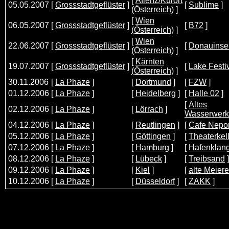
[
Aflenz/Kurort
05.05.2007
[
Grossstadtgeflüster
]
[
Sublime
]
(Österreich)
]
[
Wien
06.05.2007
[
Grossstadtgeflüster
]
[
B72
]
(Österreich)
]
[
Wien
22.06.2007
[
Grossstadtgeflüster
]
[
Donauinsel
(Österreich)
]
[
Kärnten
19.07.2007
[
Grossstadtgeflüster
]
[
Lake Festi
(Österreich)
]
30.11.2006
[
La Phaze
]
[
Dortmund
]
[
FZW
]
01.12.2006
[
La Phaze
]
[
Heidelberg
]
[
Halle 02
]
[
Altes
02.12.2006
[
La Phaze
]
[
Lörrach
]
Wasserwerk
04.12.2006
[
La Phaze
]
[
Reutlingen
]
[
Cafe Nep
05.12.2006
[
La Phaze
]
[
Göttingen
]
[
Theaterkel
07.12.2006
[
La Phaze
]
[
Hamburg
]
[
Hafenklan
08.12.2006
[
La Phaze
]
[
Lübeck
]
[
Treibsand
]
09.12.2006
[
La Phaze
]
[
Kiel
]
[
alte Meiere
10.12.2006
[
La Phaze
]
[
Düsseldorf
]
[
ZAKK
]