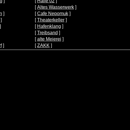
rg
]
[
Halle 02
]
[
Altes Wasserwerk
]
n
]
[
Cafe Nepomuk
]
]
[
Theaterkeller
]
]
[
Hafenklang
]
[
Treibsand
]
[
alte Meierei
]
f
]
[
ZAKK
]