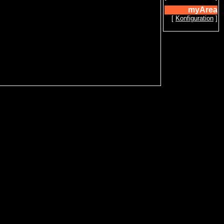
myArea
[
Konfiguration
]