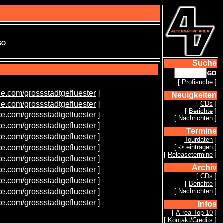
Suche
[
Profisuche
]
.com/grossstadtgefluester
]
Neuigkeiten
.com/grossstadtgefluester
]
[
CDs
]
[
Berichte
]
.com/grossstadtgefluester
]
[
Nachrichten
]
.com/grossstadtgefluester
]
Termine
.com/grossstadtgefluester
]
[
Tourdaten
]
.com/grossstadtgefluester
]
[
-> eintragen
]
[
Releasetermine
]
.com/grossstadtgefluester
]
Archiv
.com/grossstadtgefluester
]
[
CDs
]
.com/grossstadtgefluester
]
[
Berichte
]
.com/grossstadtgefluester
]
[
Nachrichten
]
.com/grossstadtgefluester
]
Infos
[
A-rea Top 10
]
[
Kontakt/Credits
]