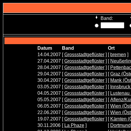
Band:
Datum
Band
Ort
14.04.2007
[
Grossstadtgeflüster
]
[
bremen
]
27.04.2007
[
Grossstadtgeflüster
]
[
Neußerlin
28.04.2007
[
Grossstadtgeflüster
]
[
Pettenbac
29.04.2007
[
Grossstadtgeflüster
]
[
Graz (Öst
30.04.2007
[
Grossstadtgeflüster
]
[
Mank (Öst
03.05.2007
[
Grossstadtgeflüster
]
[
Innsbruck 
04.05.2007
[
Grossstadtgeflüster
]
[
Lustenau 
05.05.2007
[
Grossstadtgeflüster
]
[
Aflenz/Kur
06.05.2007
[
Grossstadtgeflüster
]
[
Wien (Öst
22.06.2007
[
Grossstadtgeflüster
]
[
Wien (Öst
19.07.2007
[
Grossstadtgeflüster
]
[
Kärnten (
30.11.2006
[
La Phaze
]
[
Dortmund