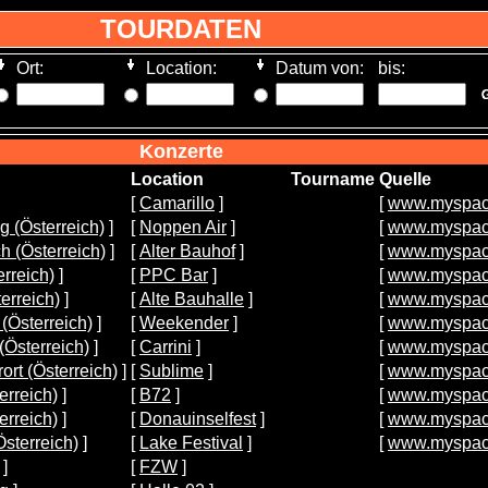
TOURDATEN
Ort:
Location:
Datum von:
bis:
Konzerte
Location
Tourname
Quelle
[
Camarillo
]
[
www.myspace
g (Österreich)
]
[
Noppen Air
]
[
www.myspace
h (Österreich)
]
[
Alter Bauhof
]
[
www.myspace
erreich)
]
[
PPC Bar
]
[
www.myspace
erreich)
]
[
Alte Bauhalle
]
[
www.myspace
(Österreich)
]
[
Weekender
]
[
www.myspace
(Österreich)
]
[
Carrini
]
[
www.myspace
ort (Österreich)
]
[
Sublime
]
[
www.myspace
erreich)
]
[
B72
]
[
www.myspace
erreich)
]
[
Donauinselfest
]
[
www.myspace
Österreich)
]
[
Lake Festival
]
[
www.myspace
]
[
FZW
]