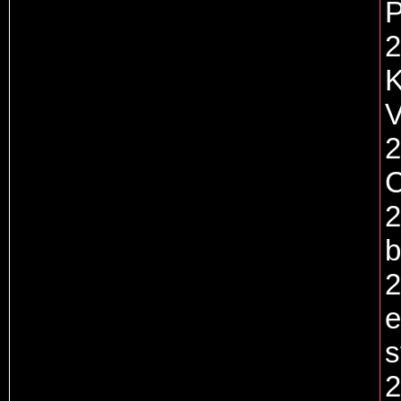
P
2
K
V
2
C
2
b
2
e
s
2