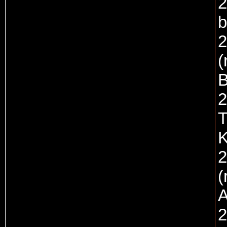
2
b
2
(
B
2
T
K
2
(
A
2