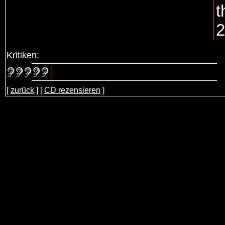
t
2
Kritiken:
[
zurück
] [
CD rezensieren
]