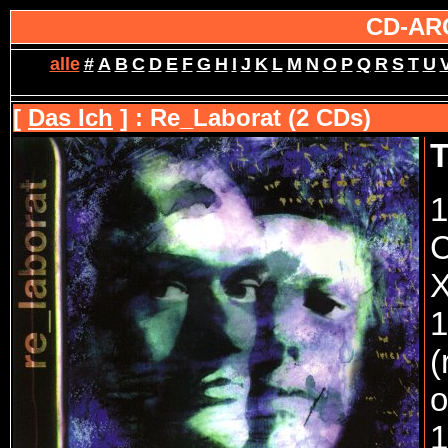
CD-AR
alle
#
A
B
C
D
E
F
G
H
I
J
K
L
M
N
O
P
Q
R
S
T
U
[
Das Ich
] : Re_Laborat (2 CDs)
T
1
C
X
1
(
o
1