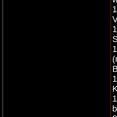
1
V
1
S
1
(
B
1
K
1
b