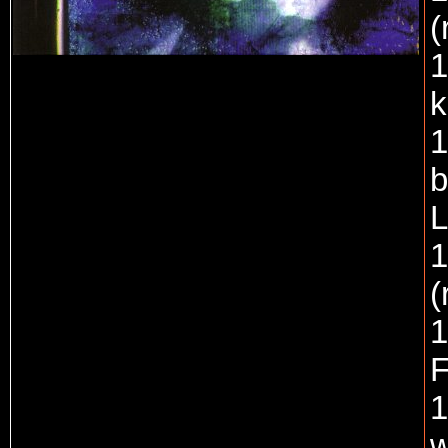
(
1
1
b
L
1
(
1
F
1
w