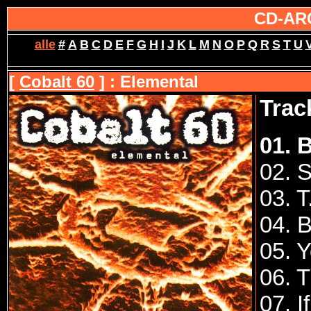
CD-AR
alle
#
A
B
C
D
E
F
G
H
I
J
K
L
M
N
O
P
Q
R
S
T
U
[
Cobalt 60
] : Elemental
Track
01. 
02. S
03. 
04. B
05. Y
06. T
07. I