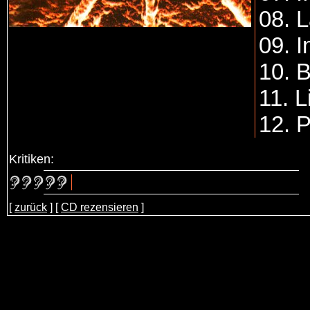
08. L
09. I
10. B
11. L
12. 
Kritiken:
[
zurück
] [
CD rezensieren
]