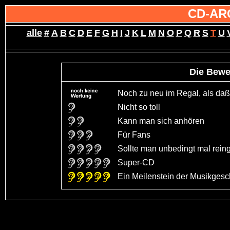
CD-AR
alle
#
A
B
C
D
E
F
G
H
I
J
K
L
M
N
O
P
Q
R
S
T
U
Die Bewe
Noch zu neu im Regal, als daß 
Nicht so toll
Kann man sich anhören
Für Fans
Sollte man unbedingt mal rein
Super-CD
Ein Meilenstein der Musikgeschi