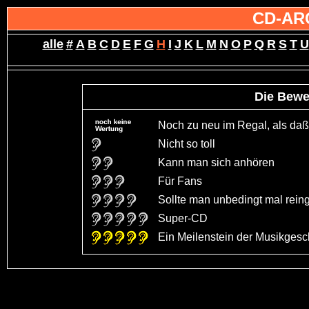
CD-AR
alle
#
A
B
C
D
E
F
G
H
I
J
K
L
M
N
O
P
Q
R
S
T
U
Die Bewe
Noch zu neu im Regal, als daß 
Nicht so toll
Kann man sich anhören
Für Fans
Sollte man unbedingt mal rein
Super-CD
Ein Meilenstein der Musikgeschi