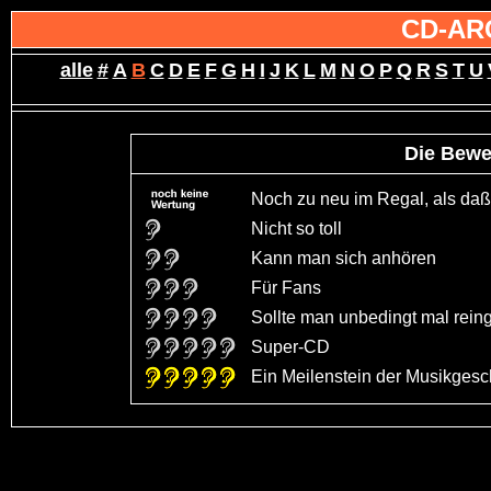
CD-AR
alle
#
A
B
C
D
E
F
G
H
I
J
K
L
M
N
O
P
Q
R
S
T
U
Die Bewe
Noch zu neu im Regal, als daß 
Nicht so toll
Kann man sich anhören
Für Fans
Sollte man unbedingt mal rein
Super-CD
Ein Meilenstein der Musikgeschi