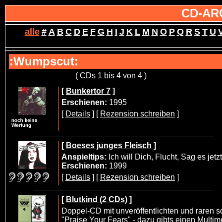
CD-AR
alle
#
A
B
C
D
E
F
G
H
I
J
K
L
M
N
O
P
Q
R
S
T
U
:Wumpscut:
( CDs 1 bis 4 von 4 )
[
Bunkertor 7
]
Erschienen:
1995
[
Details
] [
Rezension schreiben
]
[
Boeses junges Fleisch
]
Anspieltips:
Ich will Dich, Flucht, Sag es jetzt
Erschienen:
1999
[
Details
] [
Rezension schreiben
]
[
Blutkind (2 CDs)
]
Doppel-CD mit unveröffentlichten und raren
"Praise Your Fears" - dazu gibts einen Multim