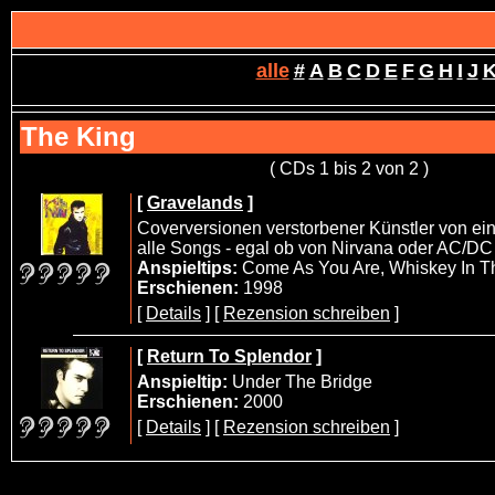
alle
#
A
B
C
D
E
F
G
H
I
J
The King
( CDs 1 bis 2 von 2 )
[
Gravelands
]
Coverversionen verstorbener Künstler von eine
alle Songs - egal ob von Nirvana oder AC/DC -
Anspieltips:
Come As You Are, Whiskey In T
Erschienen:
1998
[
Details
] [
Rezension schreiben
]
[
Return To Splendor
]
Anspieltip:
Under The Bridge
Erschienen:
2000
[
Details
] [
Rezension schreiben
]