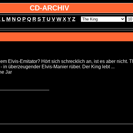
CD-ARCHIV
K
L
M
N
O
P
Q
R
S
T
U
V
W
X
Y
Z
m Elvis-Emitator? Hört sich schrecklich an, ist es aber nicht.
 in überzeugender Elvis-Manier rüber. Der King lebt ...
he Jar