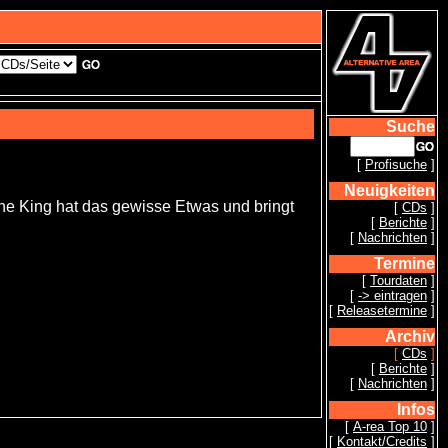
Suche
[
Profisuche
]
Neuigkeiten
 The King hat das gewisse Etwas und bringt
[
CDs
]
[
Berichte
]
[
Nachrichten
]
Termine
[
Tourdaten
]
[
-> eintragen
]
[
Releasetermine
]
Archiv
[
CDs
]
[
Berichte
]
[
Nachrichten
]
Infos
[
A-rea Top 10
]
[
Kontakt/Credits
]