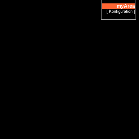
myArea
[
Konfiguration
]