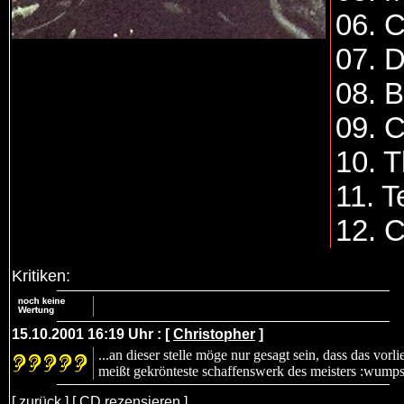
06. 
07. D
08. B
09. 
10. 
11. T
12. 
Kritiken:
15.10.2001 16:19 Uhr : [
Christopher
]
...an dieser stelle möge nur gesagt sein, dass das vo
meißt gekrönteste schaffenswerk des meisters :wumpscut
[
zurück
] [
CD rezensieren
]