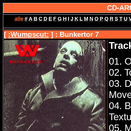
CD-AR
alle
#
A
B
C
D
E
F
G
H
I
J
K
L
M
N
O
P
Q
R
S
T
U
[
:Wumpscut:
] : Bunkertor 7
Track
01. 
02. T
03. 
Move
04. 
Textu
05. 