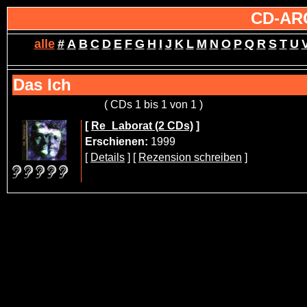
CD-AR
alle
#
A
B
C
D
E
F
G
H
I
J
K
L
M
N
O
P
Q
R
S
T
U
Das Ich
( CDs 1 bis 1 von 1 )
[
Re_Laborat (2 CDs)
]
Erschienen:
1999
[
Details
] [
Rezension schreiben
]