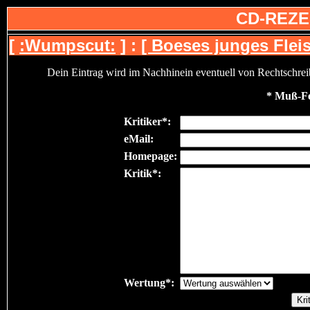
CD-REZE
[
:Wumpscut:
] :
[ Boeses junges Fleis
Dein Eintrag wird im Nachhinein eventuell von Rechtschreibfe
* Muß-Fe
Kritiker*:
eMail:
Homepage:
Kritik*:
Wertung*: