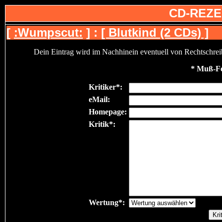
CD-REZE
[
:Wumpscut:
] :
[ Blutkind (2 CDs) ]
Dein Eintrag wird im Nachhinein eventuell von Rechtschreibfe
* Muß-Fe
Kritiker*:
eMail:
Homepage:
Kritik*:
Wertung*: