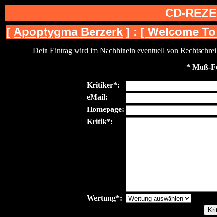
CD-REZE
[
Apoptygma Berzerk
] :
[ Welcome To 
Dein Eintrag wird im Nachhinein eventuell von Rechtschreibfe
* Muß-Fe
Kritiker*:
eMail:
Homepage:
Kritik*:
Wertung*: